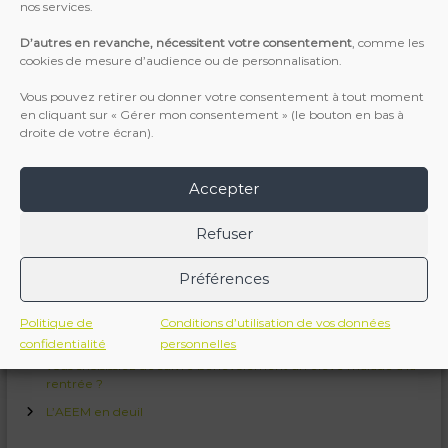
nos services.
D’autres en revanche, nécessitent votre consentement
, comme les
cookies de mesure d’audience ou de personnalisation.
Vous pouvez retirer ou donner votre consentement à tout moment
en cliquant sur « Gérer mon consentement » (le bouton en bas à
droite de votre écran).
Accepter
Articles récents
Refuser
Assemblée Générale AEEM Pau Béarn : Compte Rendu du 17
Mars
Préférences
Un nouveau président pour l’Association
Bénévoles AEEM Pau Béarn : un triste « Au revoir »
Politique de
Conditions d’utilisation de vos données
confidentialité
personnelles
Professeurs de langues vivantes, histoire-géo ou français : et si
vous choisissiez de suivre bénévolement un élève malade à la
rentrée ?
L’AEEM en deuil