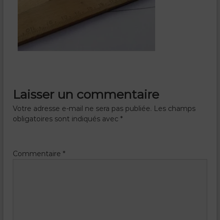
g
n
e
m
e
n
t
a
u
x
Laisser un commentaire
e
n
Votre adresse e-mail ne sera pas publiée.
Les champs
f
a
obligatoires sont indiqués avec
*
n
t
s
Commentaire
*
m
a
l
a
d
e
s
–