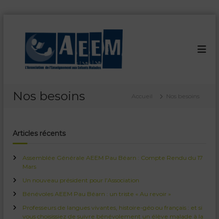
A
l
A
a
s
l
E
s
e
E
o
r
M
c
a
i
P
u
a
a
c
t
Nos besoins
Accueil
Nos besoins
u
i
o
o
n
B
n
t
é
p
e
Articles récents
a
o
n
u
r
u
r
Assemblée Générale AEEM Pau Béarn : Compte Rendu du 17
n
l
Mars
'
e
Un nouveau président pour l’Association
n
Bénévoles AEEM Pau Béarn : un triste « Au revoir »
s
e
Professeurs de langues vivantes, histoire-géo ou français : et si
i
vous choisissiez de suivre bénévolement un élève malade à la