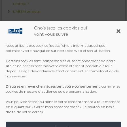
g
rentrée ?
n
L’AEEM en deuil
e
m
e
Choisissez les cookies qui
n
Catégories
t
vont vous suivre
a
Actualités
u
Nous utilisons des cookies (petits fichiers informatiques) pour
x
Bénévolat / Partenariat
optimiser votre navigation sur notre site web et son utilisation.
e
n
Ils parlent de nous
Certains cookies sont indispensables au fonctionnement de notre
f
site et ne nécessitent pas votre consentement préalable à leur
Vie de l'association
a
dépôt ; il s’agit des cookies de fonctionnement et d’amélioration de
n
nos services.
t
s
D’autres en revanche, nécessitent votre consentement
, comme les
m
cookies de mesure d’audience ou de personnalisation.
a
l
Vous pouvez retirer ou donner votre consentement à tout moment
a
Coordonnées & permanences
en cliquant sur « Gérer mon consentement » (le bouton en bas à
d
droite de votre écran).
e
s
AEEM Pau Béarn
–