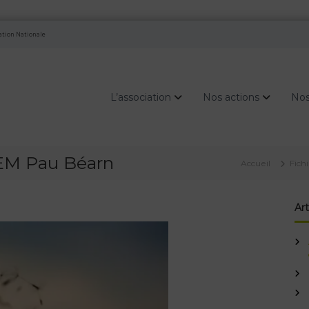
cation Nationale
L’association
Nos actions
Nos
EEM Pau Béarn
Accueil
Fich
Art