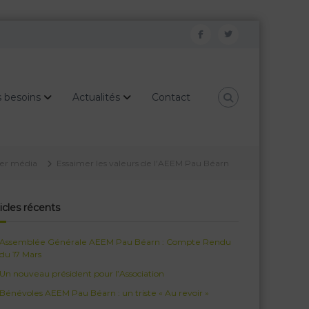
f
t
a
w
c
i
 besoins
Actualités
Contact
e
t
b
t
o
e
o
r
ier média
Essaimer les valeurs de l’AEEM Pau Béarn
k
icles récents
Assemblée Générale AEEM Pau Béarn : Compte Rendu
du 17 Mars
Un nouveau président pour l’Association
Bénévoles AEEM Pau Béarn : un triste « Au revoir »