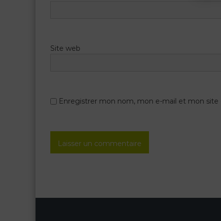
’
a
Site web
r
t
Enregistrer mon nom, mon e-mail et mon site
i
c
l
e