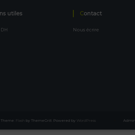
ens utiles
Contact
Nous écrire
MDH
d. Theme:
Flash
by ThemeGrill. Powered by
WordPress
Admini