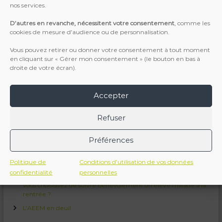
nos services.
D’autres en revanche, nécessitent votre consentement
, comme les
cookies de mesure d’audience ou de personnalisation.
Vous pouvez retirer ou donner votre consentement à tout moment
en cliquant sur « Gérer mon consentement » (le bouton en bas à
droite de votre écran).
Accepter
Articles récents
Refuser
Assemblée Générale AEEM Pau Béarn : Compte Rendu du 17
Mars
Préférences
Un nouveau président pour l’Association
Politique de
Conditions d’utilisation de vos données
Bénévoles AEEM Pau Béarn : un triste « Au revoir »
confidentialité
personnelles
Professeurs de langues vivantes, histoire-géo ou français : et si
vous choisissiez de suivre bénévolement un élève malade à la
rentrée ?
L’AEEM en deuil