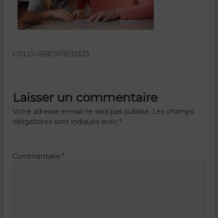
g
n
e
m
e
n
COLOURBOX19212633
t
a
u
x
e
Laisser un commentaire
n
f
Votre adresse e-mail ne sera pas publiée.
Les champs
a
obligatoires sont indiqués avec
*
n
t
s
m
Commentaire
*
a
l
a
d
e
s
–