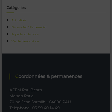
Catégories
Actualités
Bénévolat / Partenariat
Ils parlent de nous
Vie de l'association
Coordonnées & permanences
AEEM Pau Béarn
Maison Patie
70 bd Jean Sarrailh – 64000 PAU
Téléphone : 05 59 40 14 49